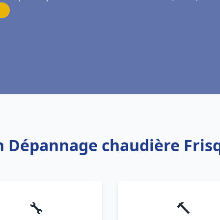
ion Dépannage chaudière Fri
🔧
🔨