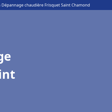
ion Dépannage chaudière Frisquet Saint Chamond
ge
int