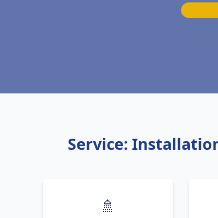
Service: Installat
🚿