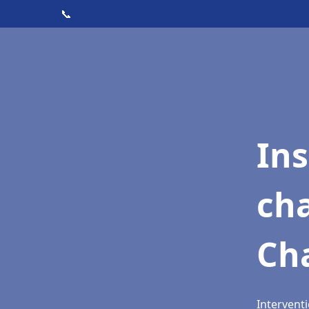
📞
In
cha
Ch
Intervent