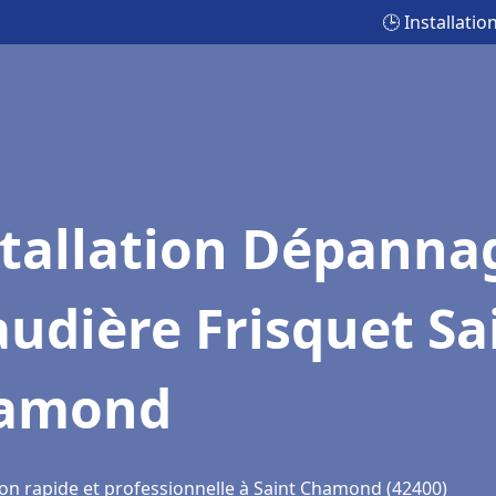
🕒 Installat
stallation Dépanna
udière Frisquet Sa
amond
ion rapide et professionnelle à Saint Chamond (42400)