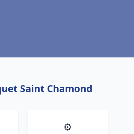
squet Saint Chamond
⚙️