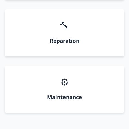
🔨
Réparation
⚙️
Maintenance