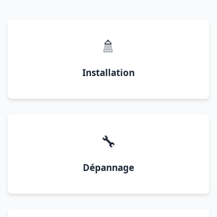
🚿
Installation
🔧
Dépannage