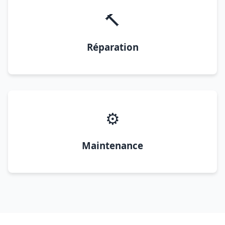
🔨
Réparation
⚙️
Maintenance