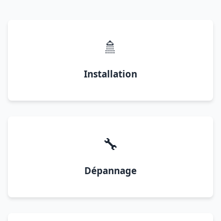
🚿
Installation
🔧
Dépannage