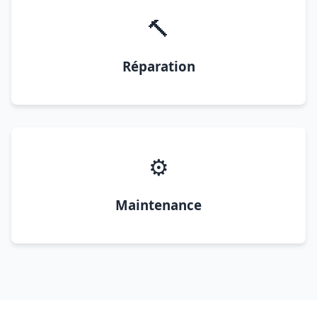
🔨
Réparation
⚙️
Maintenance