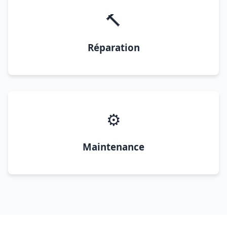
🔨
Réparation
⚙️
Maintenance