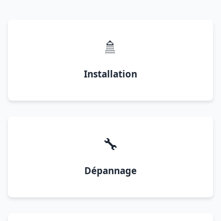
🚿
Installation
🔧
Dépannage