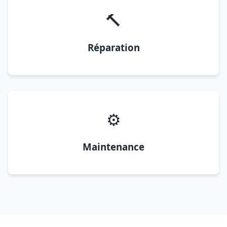
🔨
Réparation
⚙️
Maintenance