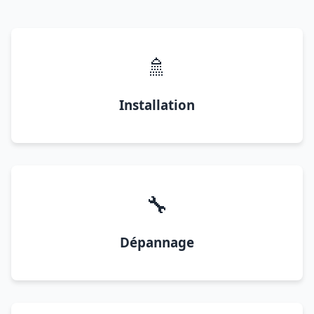
🚿
Installation
🔧
Dépannage