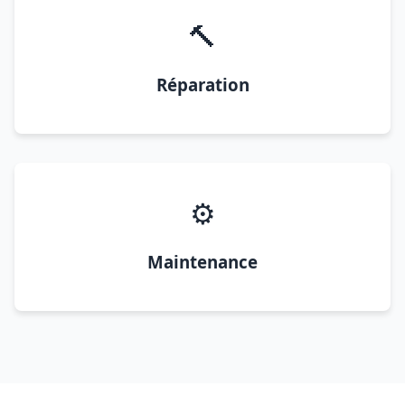
🔨
Réparation
⚙️
Maintenance