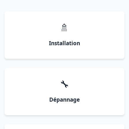
🚿
Installation
🔧
Dépannage