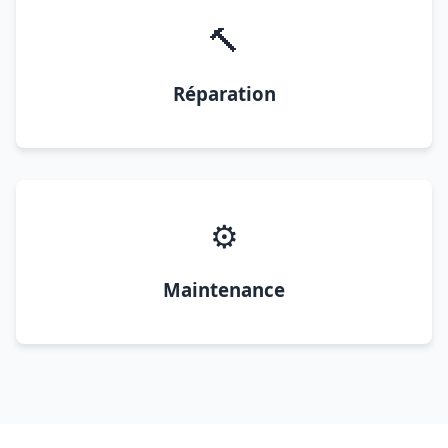
🔨
Réparation
⚙️
Maintenance