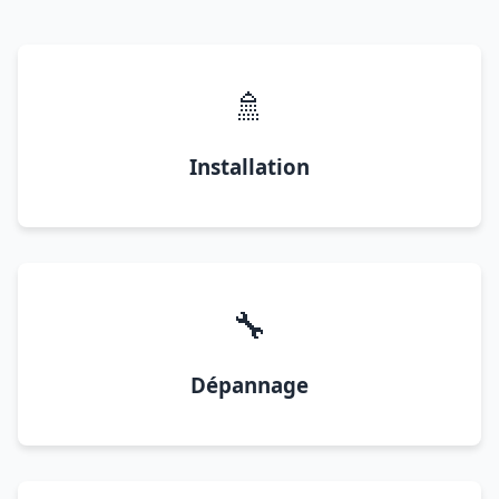
🚿
Installation
🔧
Dépannage