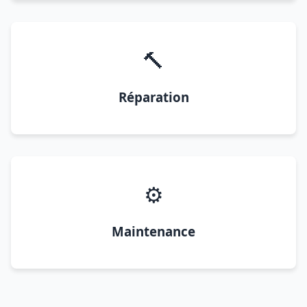
🔨
Réparation
⚙️
Maintenance