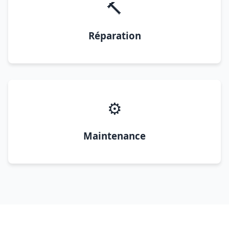
🔨
Réparation
⚙️
Maintenance