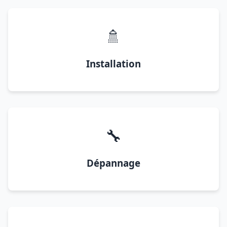
🚿
Installation
🔧
Dépannage