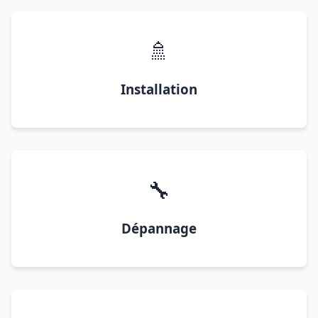
🚿
Installation
🔧
Dépannage