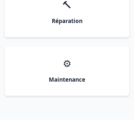
🔨
Réparation
⚙️
Maintenance