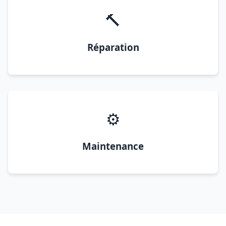
🔨
Réparation
⚙️
Maintenance