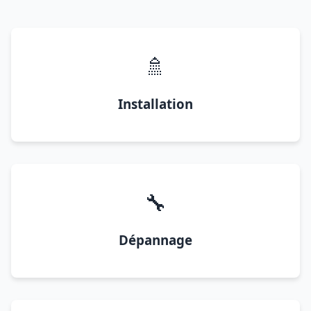
🚿
Installation
🔧
Dépannage