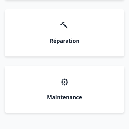
🔨
Réparation
⚙️
Maintenance