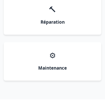
🔨
Réparation
⚙️
Maintenance