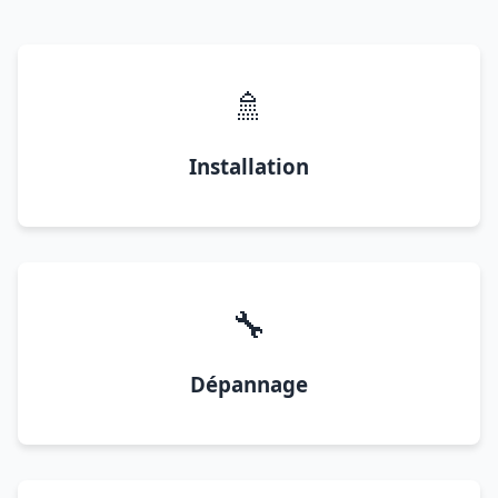
🚿
Installation
🔧
Dépannage