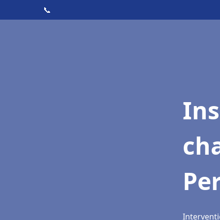
📞
In
cha
Per
Interventi