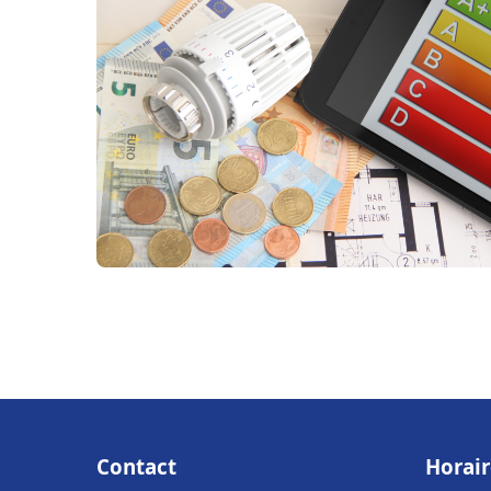
Contact
Horair