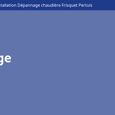
stallation Dépannage chaudière Frisquet Pertuis
ge