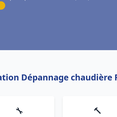
lation Dépannage chaudière 
🔧
🔨