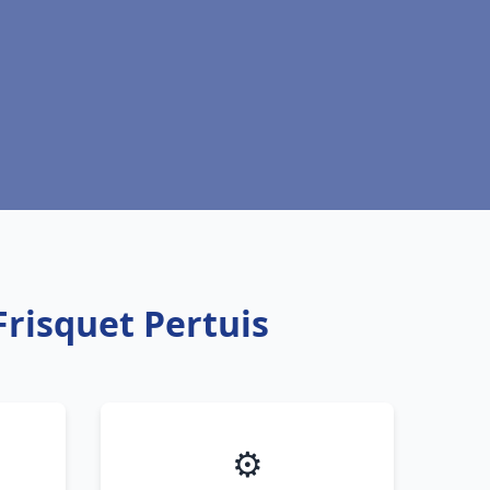
Frisquet Pertuis
⚙️