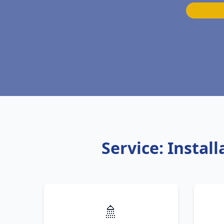
Service: Instal
🚿