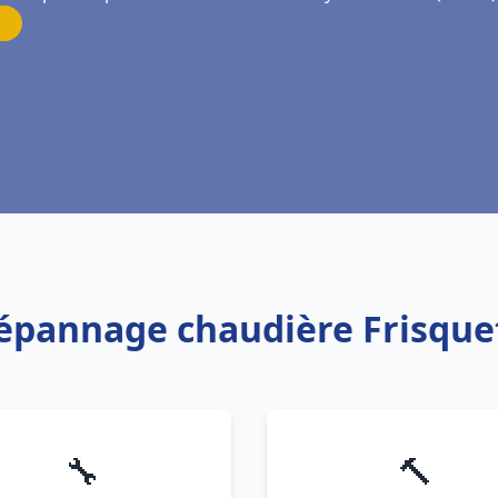
Dépannage chaudière Frisque
🔧
🔨