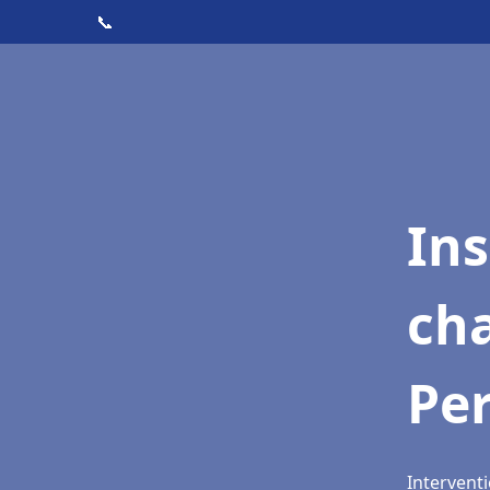
📞
In
cha
Per
Interventi