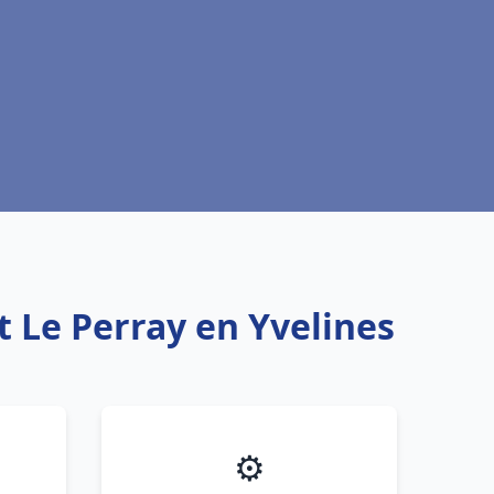
t Le Perray en Yvelines
⚙️