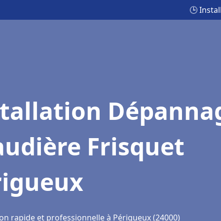
🕒 Insta
stallation Dépanna
udière Frisquet
rigueux
ion rapide et professionnelle à Périgueux (24000)