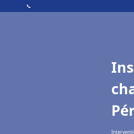
📞
In
cha
Pé
Intervent