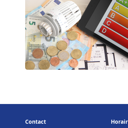
Contact
Horair