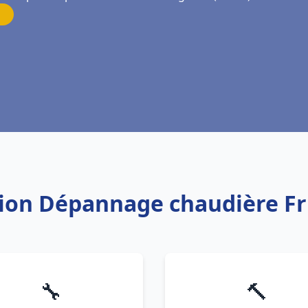
ation Dépannage chaudière F
🔧
🔨