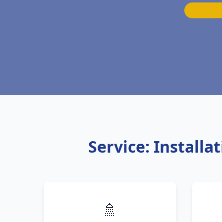
Service: Install
🚿