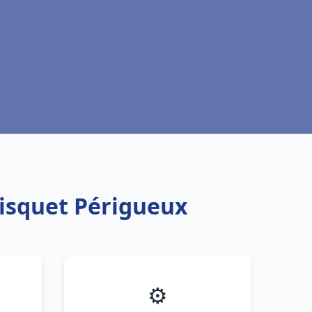
risquet Périgueux
⚙️