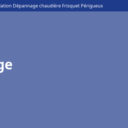
llation Dépannage chaudière Frisquet Périgueux
ge