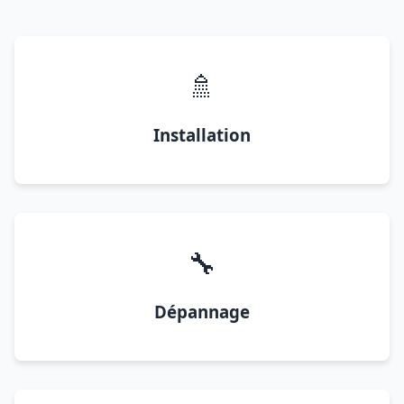
🚿
Installation
🔧
Dépannage