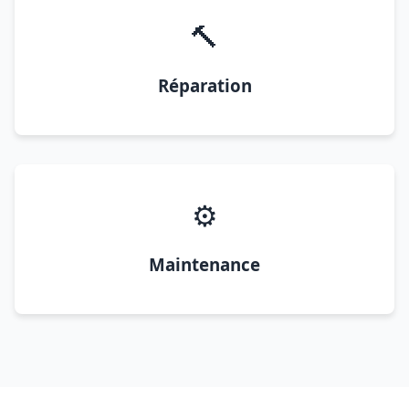
🔨
Réparation
⚙️
Maintenance