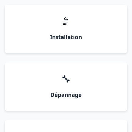
🚿
Installation
🔧
Dépannage