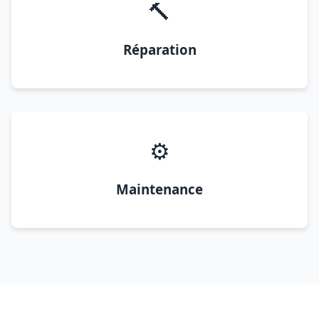
🔨
Réparation
⚙️
Maintenance