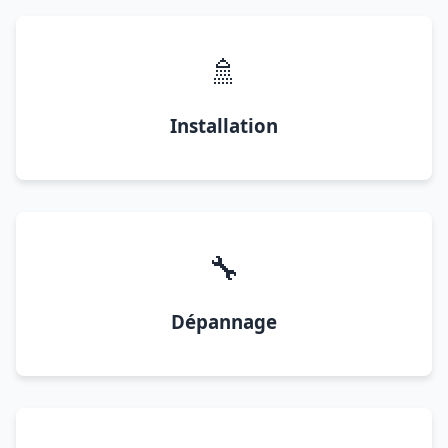
🚿
Installation
🔧
Dépannage