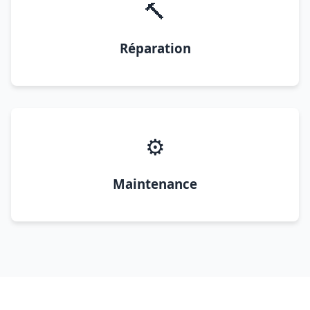
🔨
Réparation
⚙️
Maintenance