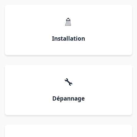
🚿
Installation
🔧
Dépannage