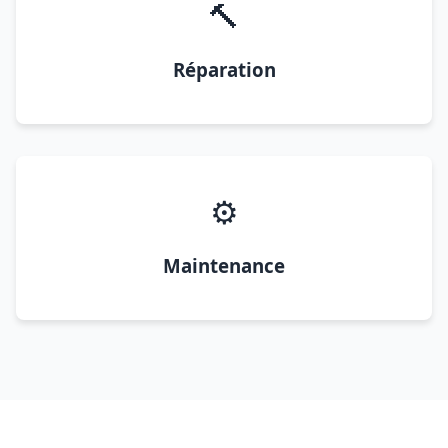
🔨
Réparation
⚙️
Maintenance