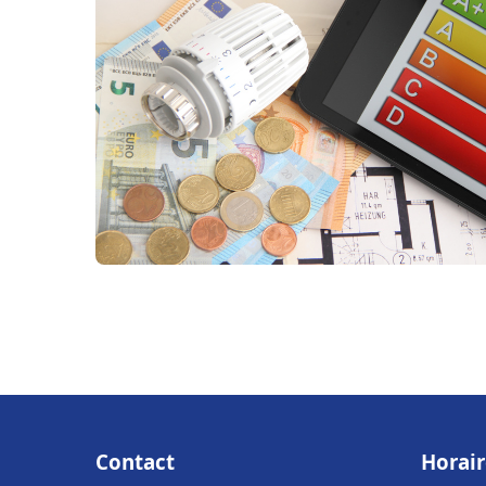
Contact
Horair