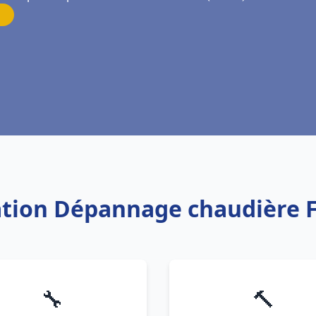
lation Dépannage chaudière 
🔧
🔨