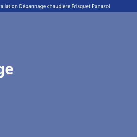
tallation Dépannage chaudière Frisquet Panazol
ge