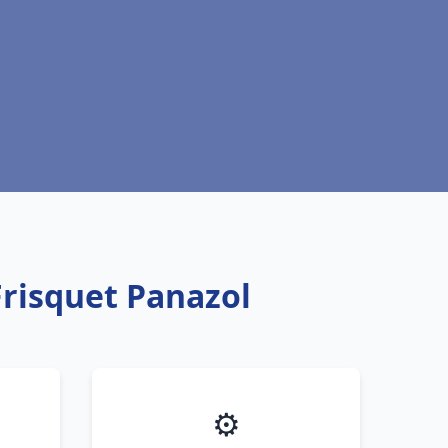
Frisquet Panazol
⚙️