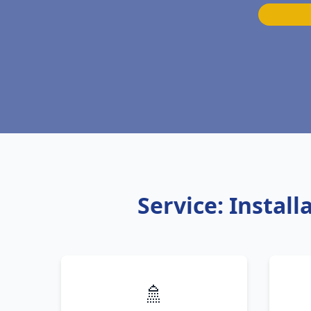
Service: Instal
🚿