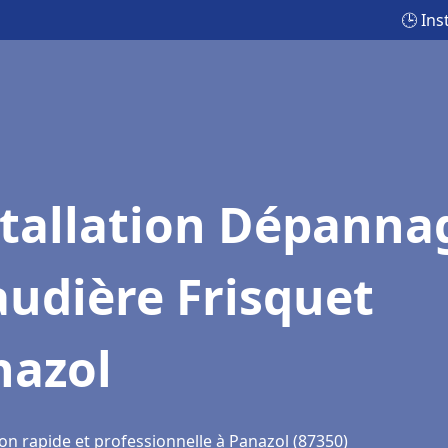
🕒 Ins
stallation Dépanna
udière Frisquet
nazol
on rapide et professionnelle à Panazol (87350)