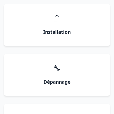
🚿
Installation
🔧
Dépannage