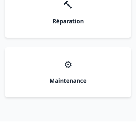
🔨
Réparation
⚙️
Maintenance