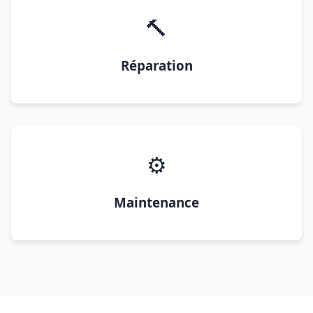
🔨
Réparation
⚙️
Maintenance