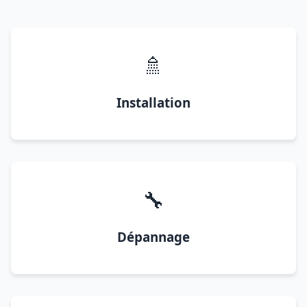
🚿
Installation
🔧
Dépannage