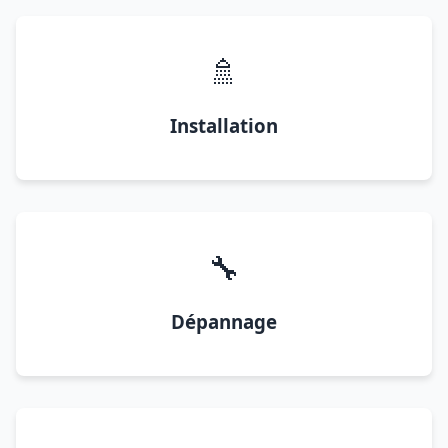
🚿
Installation
🔧
Dépannage