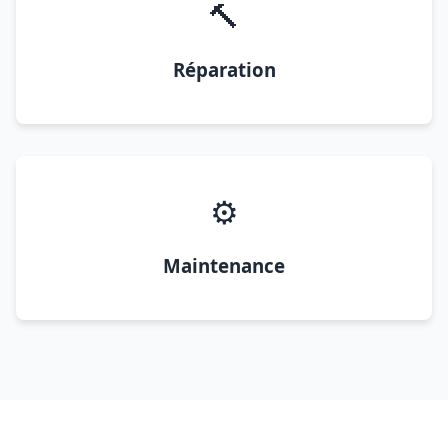
🔨
Réparation
⚙️
Maintenance