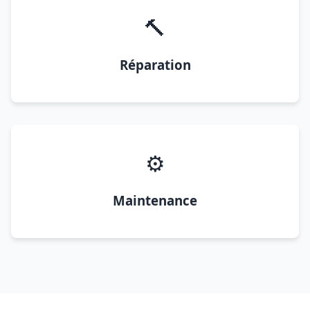
🔨
Réparation
⚙️
Maintenance