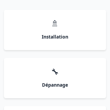
🚿
Installation
🔧
Dépannage