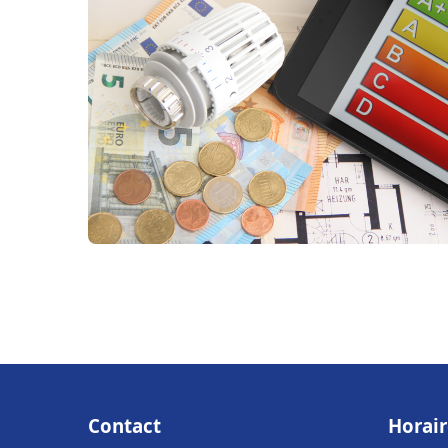
Contact
Horair