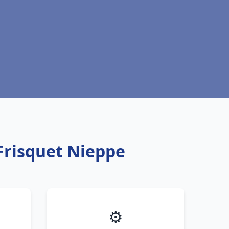
Frisquet Nieppe
⚙️