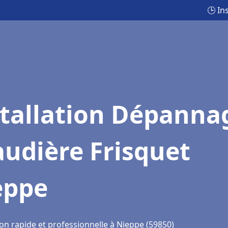
🕒 In
stallation Dépanna
udière Frisquet
eppe
on rapide et professionnelle à Nieppe (59850)