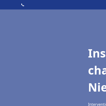
📞
In
cha
Ni
Interventi