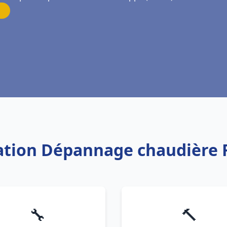
llation Dépannage chaudière 
🔧
🔨