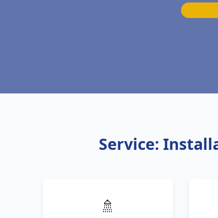
Service: Insta
🚿