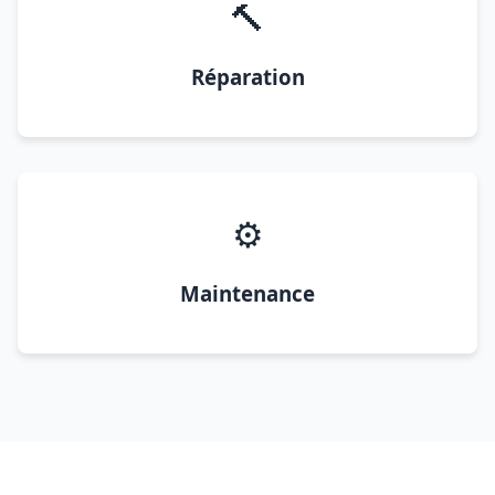
🔨
Réparation
⚙️
Maintenance