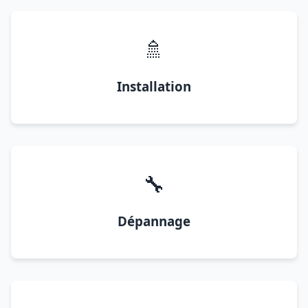
🚿
Installation
🔧
Dépannage