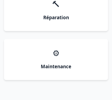
🔨
Réparation
⚙️
Maintenance