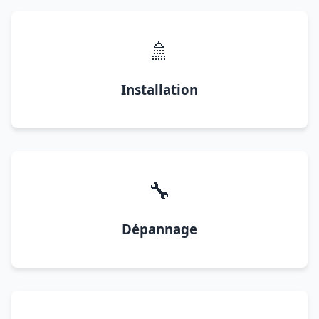
🚿
Installation
🔧
Dépannage