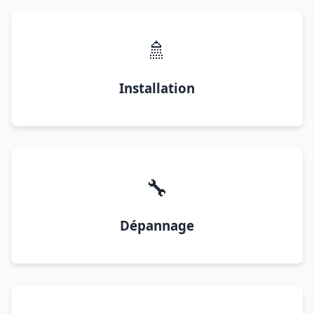
🚿
Installation
🔧
Dépannage