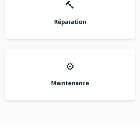
🔨
Réparation
⚙️
Maintenance