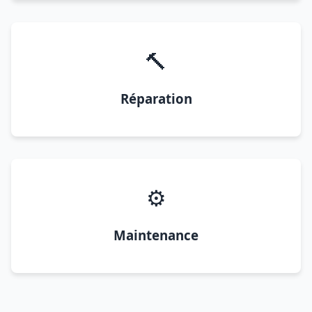
🔨
Réparation
⚙️
Maintenance