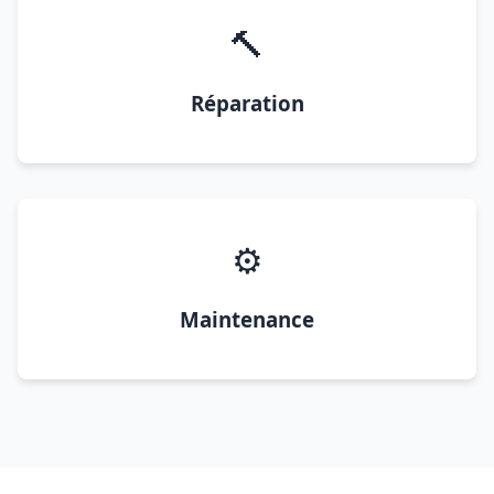
🔨
Réparation
⚙️
Maintenance