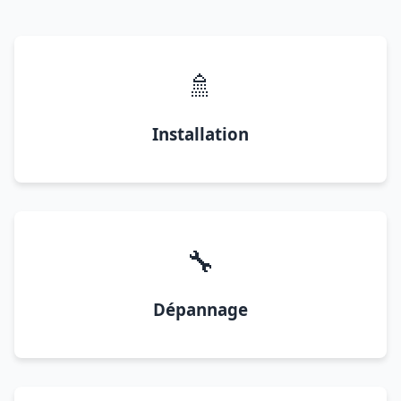
🚿
Installation
🔧
Dépannage