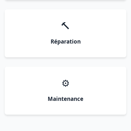
🔨
Réparation
⚙️
Maintenance