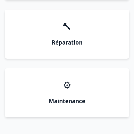
🔨
Réparation
⚙️
Maintenance