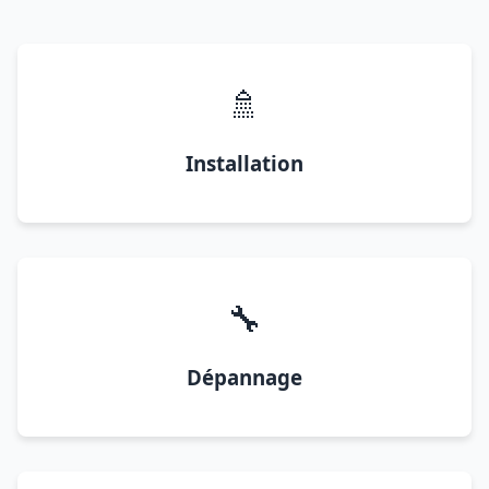
🚿
Installation
🔧
Dépannage