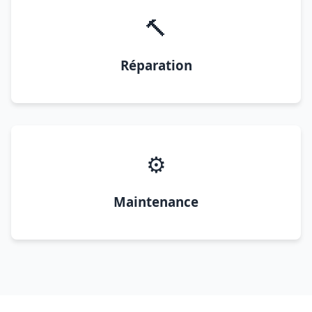
🔨
Réparation
⚙️
Maintenance