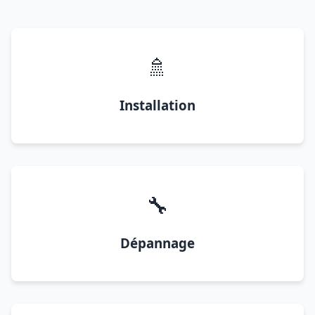
🚿
Installation
🔧
Dépannage