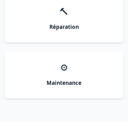
🔨
Réparation
⚙️
Maintenance