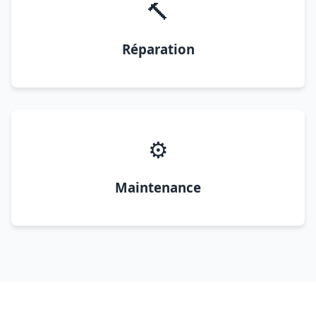
🔨
Réparation
⚙️
Maintenance