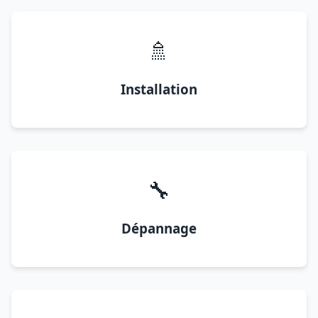
🚿
Installation
🔧
Dépannage