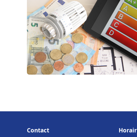
Contact
Horair