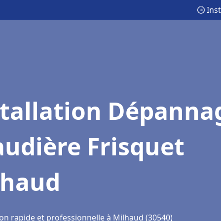
🕒 Ins
stallation Dépanna
udière Frisquet
lhaud
ion rapide et professionnelle à Milhaud (30540)