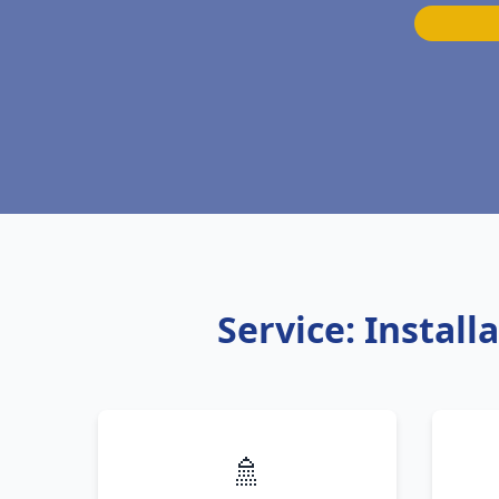
Service: Instal
🚿