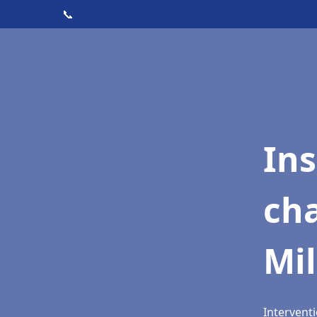
📞
In
cha
Mi
Intervent