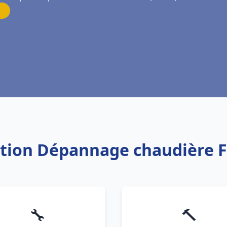
lation Dépannage chaudière 
🔧
🔨