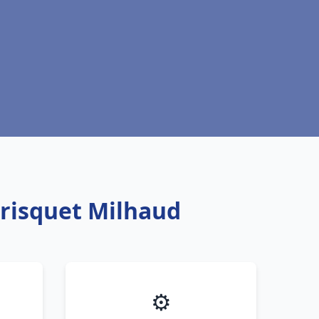
Frisquet Milhaud
⚙️