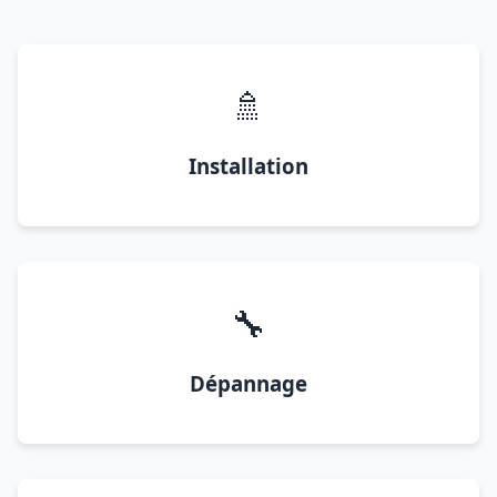
🚿
Installation
🔧
Dépannage