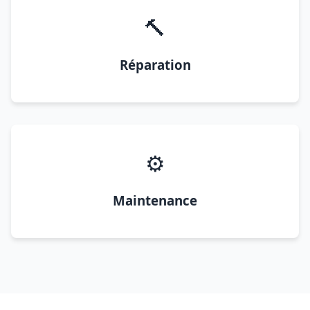
🔨
Réparation
⚙️
Maintenance