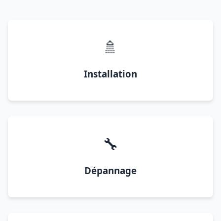
🚿
Installation
🔧
Dépannage