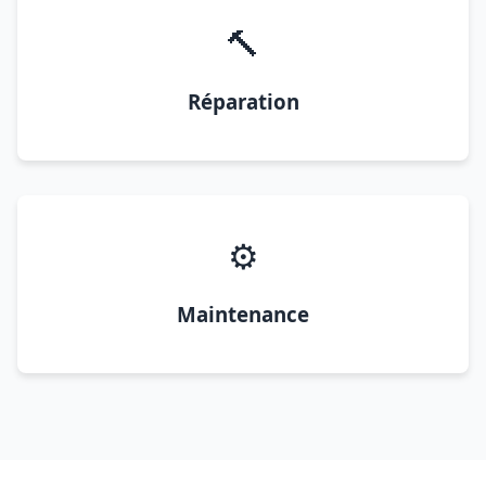
🔨
Réparation
⚙️
Maintenance