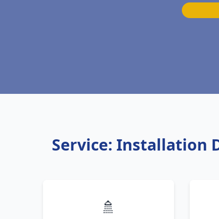
Service: Installatio
🚿