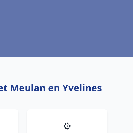
et Meulan en Yvelines
⚙️