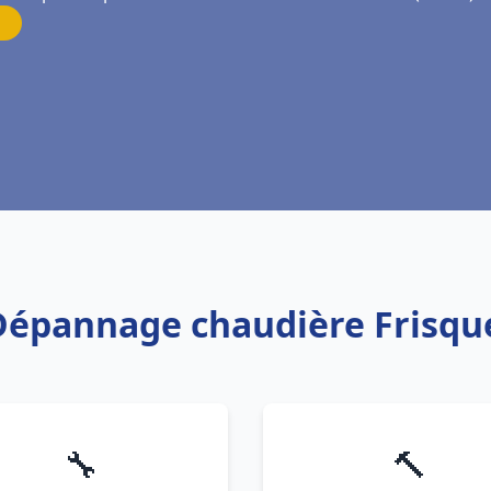
n Dépannage chaudière Frisqu
🔧
🔨