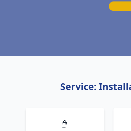
Service: Insta
🚿