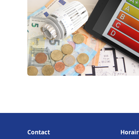
Contact
Horair