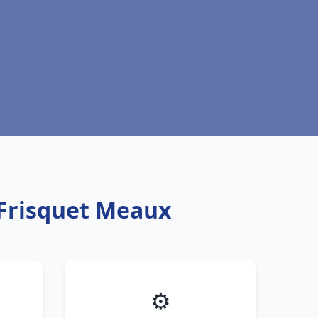
 Frisquet Meaux
⚙️