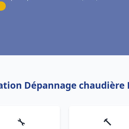
llation Dépannage chaudière
🔧
🔨