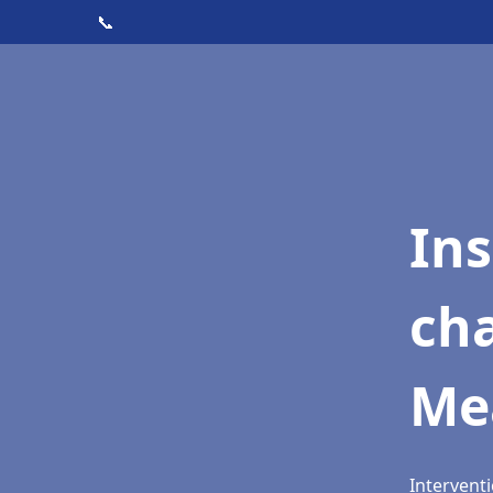
📞
In
cha
Me
Intervent