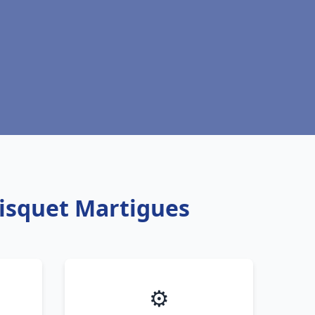
risquet Martigues
⚙️