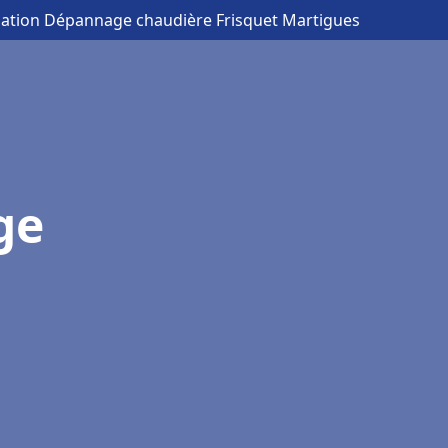
llation Dépannage chaudière Frisquet Martigues
ge