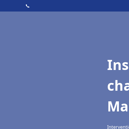
📞
In
cha
Ma
Intervent