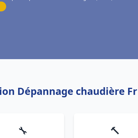
ation Dépannage chaudière F
🔧
🔨