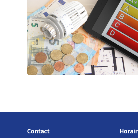
Contact
Horair