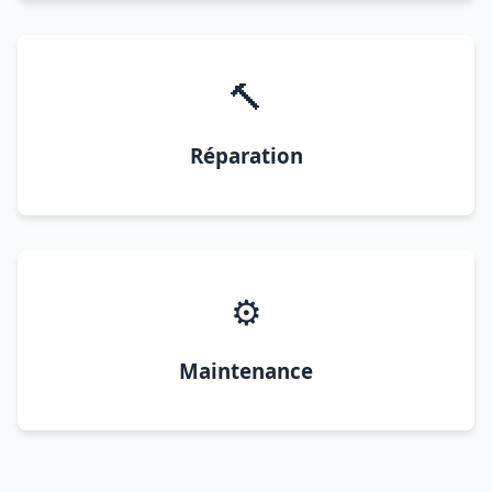
🔨
Réparation
⚙️
Maintenance