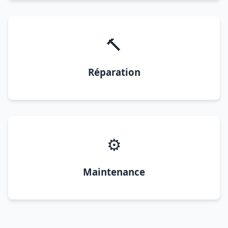
🔨
Réparation
⚙️
Maintenance