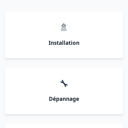
🚿
Installation
🔧
Dépannage