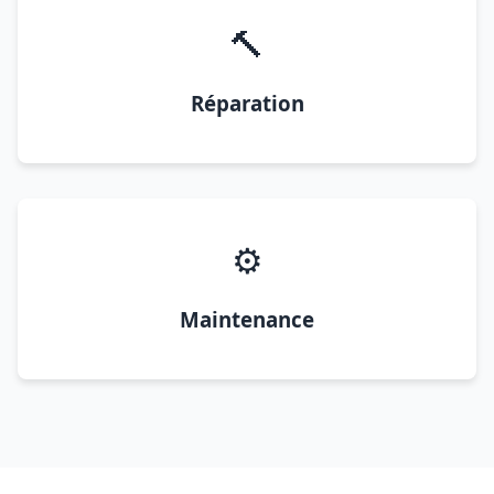
🔨
Réparation
⚙️
Maintenance