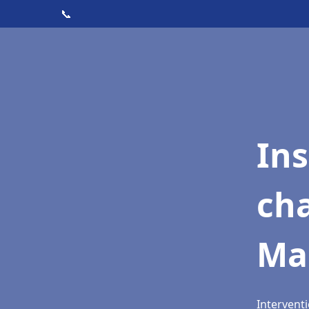
📞
In
cha
Ma
Intervent