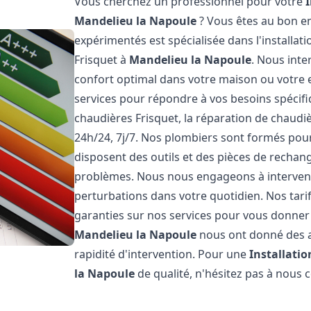
Vous cherchez un professionnel pour votre
Mandelieu la Napoule
? Vous êtes au bon en
expérimentés est spécialisée dans l'installat
Frisquet à
Mandelieu la Napoule
. Nous int
confort optimal dans votre maison ou votre
services pour répondre à vos besoins spécifi
chaudières Frisquet, la réparation de chaud
24h/24, 7j/7. Nos plombiers sont formés pour 
disposent des outils et des pièces de recha
problèmes. Nous nous engageons à intervenir
perturbations dans votre quotidien. Nos tari
garanties sur nos services pour vous donner la
Mandelieu la Napoule
nous ont donné des av
rapidité d'intervention. Pour une
Installati
la Napoule
de qualité, n'hésitez pas à nous 