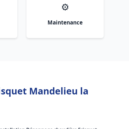
⚙️
Maintenance
isquet Mandelieu la