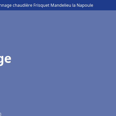
annage chaudière Frisquet Mandelieu la Napoule
ge
e
)