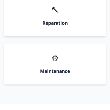
🔨
Réparation
⚙️
Maintenance