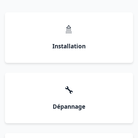
🚿
Installation
🔧
Dépannage