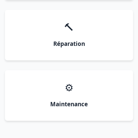
🔨
Réparation
⚙️
Maintenance