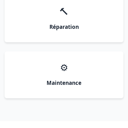
🔨
Réparation
⚙️
Maintenance