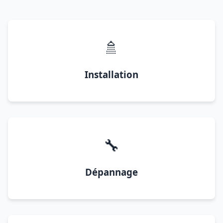
🚿
Installation
🔧
Dépannage